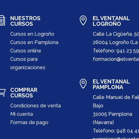
NUESTROS
EL VENTANAL
i

CURSOS
LOGROÑO
Cursos en Logroño
Calle La Cigüeña, 5
Cursos en Pamplona
26004 Logroño (La 
Cursos online
Teléfono:
941 23 59
Cursos para
formacion@elventa
organizaciones
EL VENTANAL

PAMPLONA
COMPRAR

CURSOS
Calle Manuel de Fall
Condiciones de venta
Bajo
Mi cuenta
31005 Pamplona
Formas de pago
(Navarra)
Teléfono:
948 04 41