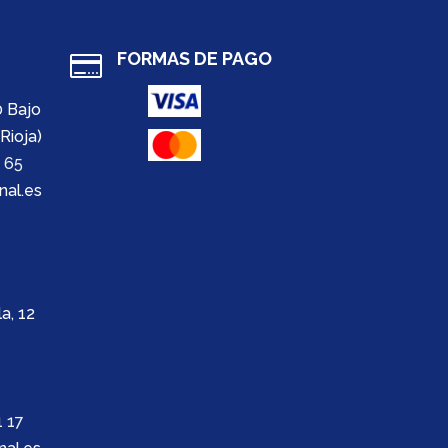
FORMAS DE PAGO

0 Bajo
Rioja)
 65
nal.es
a, 12
 17