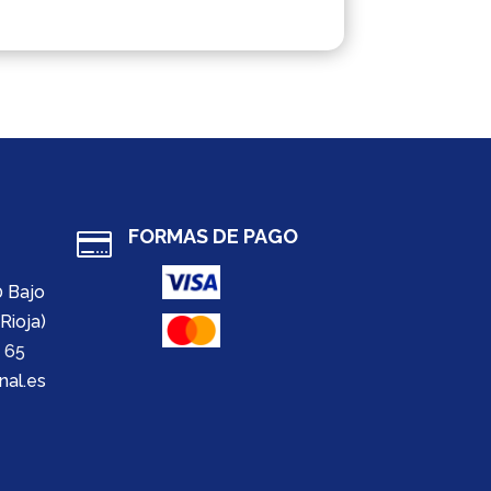
FORMAS DE PAGO

0 Bajo
Rioja)
 65
nal.es