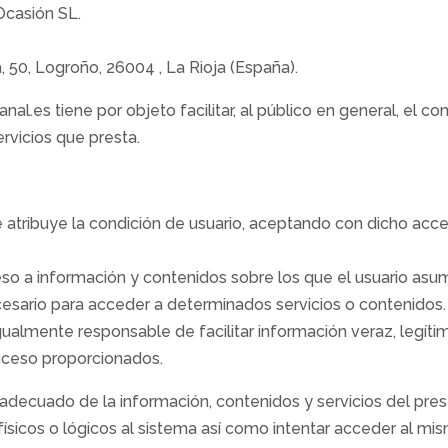
Ocasión SL.
a, 50, Logroño, 26004 , La Rioja (España).
.es tiene por objeto facilitar, al público en general, el c
rvicios que presta.
 le atribuye la condición de usuario, aceptando con dicho ac
eso a información y contenidos sobre los que el usuario asu
cesario para acceder a determinados servicios o contenidos.
igualmente responsable de facilitar información veraz, legít
acceso proporcionados.
decuado de la información, contenidos y servicios del prese
ísicos o lógicos al sistema así como intentar acceder al m