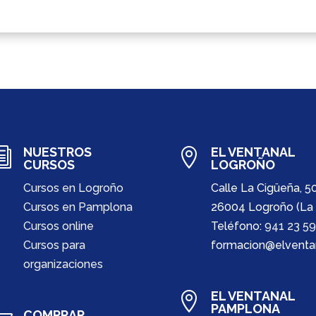
NUESTROS
EL VENTANAL
i

CURSOS
LOGROÑO
Cursos en Logroño
Calle La Cigüeña, 5
Cursos en Pamplona
26004 Logroño (La 
Cursos online
Teléfono:
941 23 59
Cursos para
formacion@elventa
organizaciones
EL VENTANAL

PAMPLONA
COMPRAR