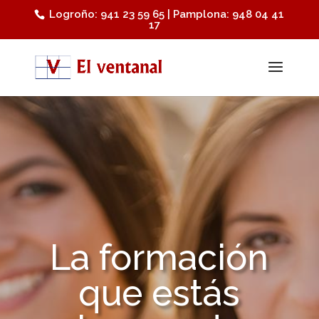
Logroño: 941 23 59 65 | Pamplona: 948 04 41
17
La formación
que estás