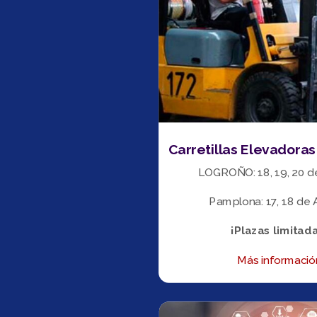
Carretillas Elevadora
LOGROÑO: 18, 19, 20 d
Pamplona: 17, 18 de
¡Plazas limitad
Más informació