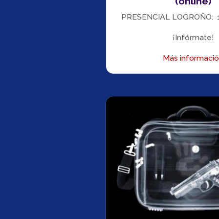
(online)
PRESENCIAL LOGROÑO: 1
¡Infórmate!
Más informaci