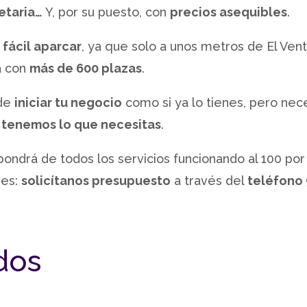
retaria…
Y, por su puesto, con
precios asequibles
.
 fácil aparcar
, ya que solo a unos metros de El Vent
a con
más de 600 plazas
.
nde
iniciar tu negocio
como si ya lo tienes, pero nece
l tenemos lo que necesitas
.
ondrá de todos los servicios funcionando al 100 por
des:
solicítanos presupuesto
a través del
teléfono 
idos