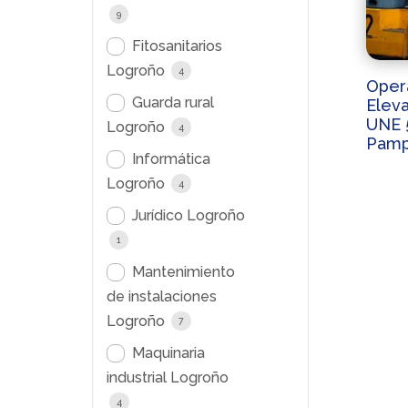
9
Fitosanitarios
Logroño
4
Opera
Guarda rural
Elev
UNE 
Logroño
4
Pamp
Informática
Logroño
4
Jurídico Logroño
1
Mantenimiento
de instalaciones
Logroño
7
Maquinaria
industrial Logroño
4