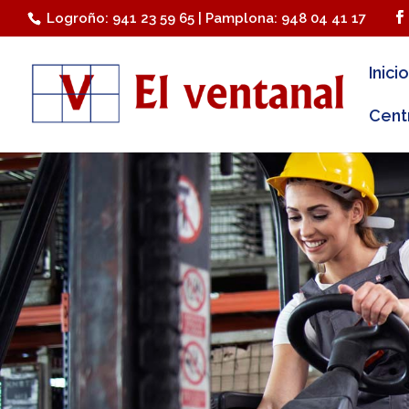
Logroño: 941 23 59 65 | Pamplona: 948 04 41 17
Inicio
Cent