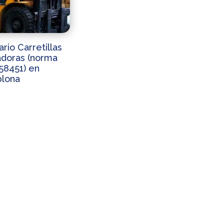
rio Carretillas
adoras (norma
58451) en
lona