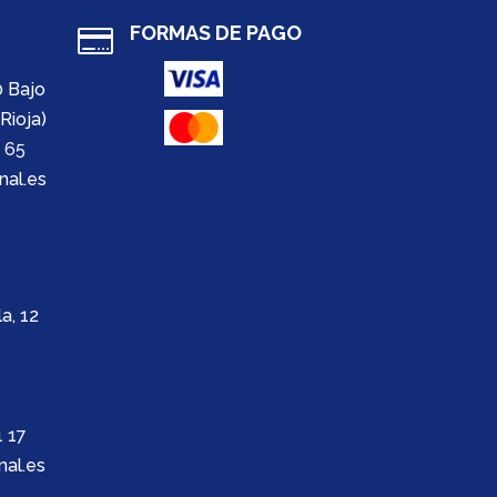
FORMAS DE PAGO

0 Bajo
Rioja)
 65
nal.es
a, 12
 17
al.es