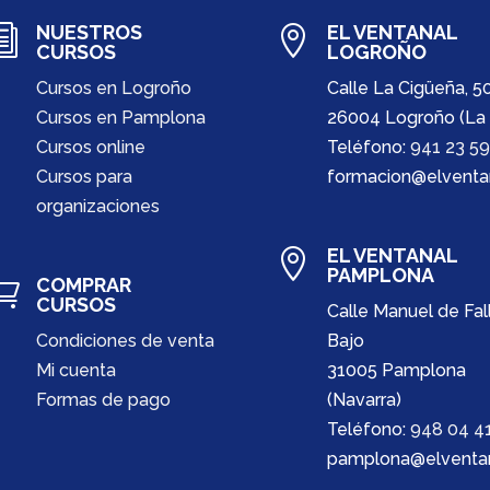
NUESTROS
EL VENTANAL
i

CURSOS
LOGROÑO
Cursos en Logroño
Calle La Cigüeña, 5
Cursos en Pamplona
26004 Logroño (La 
Cursos online
Teléfono:
941 23 59
Cursos para
formacion@elventa
organizaciones
EL VENTANAL

PAMPLONA
COMPRAR

CURSOS
Calle Manuel de Fall
Condiciones de venta
Bajo
Mi cuenta
31005 Pamplona
Formas de pago
(Navarra)
Teléfono:
948 04 41
pamplona@elventan