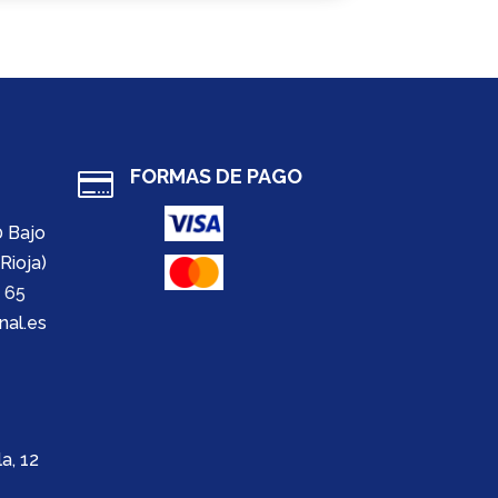
FORMAS DE PAGO

0 Bajo
Rioja)
 65
nal.es
a, 12