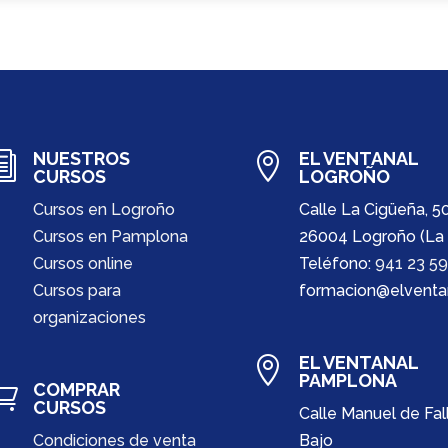
NUESTROS
EL VENTANAL
i

CURSOS
LOGROÑO
Cursos en Logroño
Calle La Cigüeña, 5
Cursos en Pamplona
26004 Logroño (La 
Cursos online
Teléfono:
941 23 59
Cursos para
formacion@elventa
organizaciones
EL VENTANAL

PAMPLONA
COMPRAR

CURSOS
Calle Manuel de Fall
Condiciones de venta
Bajo