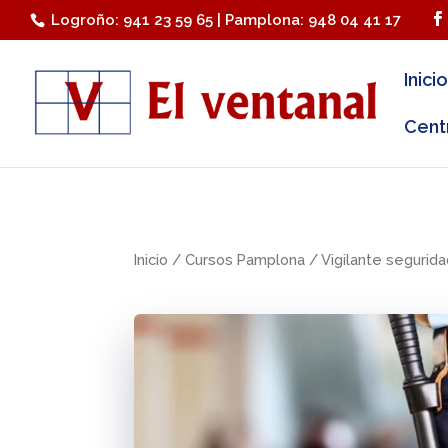
Logroño: 941 23 59 65 | Pamplona: 948 04 41 17
Inicio
Cent
Inicio
/
Cursos Pamplona
/
Vigilante segurid