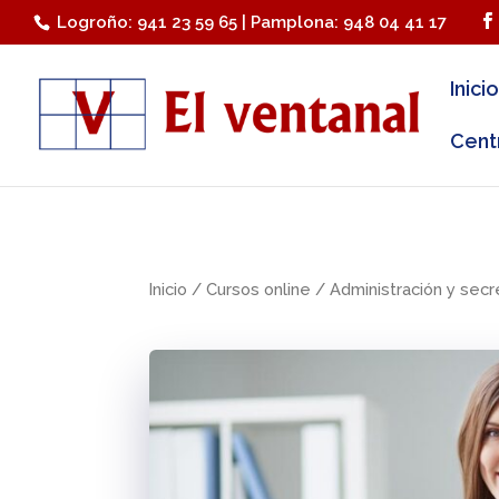
Logroño: 941 23 59 65 | Pamplona: 948 04 41 17
Inicio
Cent
Inicio
/
Cursos online
/
Administración y secr