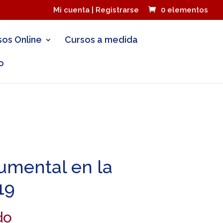
Mi cuenta | Registrarse
0 elementos
sos Online
Cursos a medida
o
umental en la
19
do