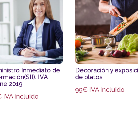
inistro Inmediato de
Decoración y exposic
ormación(SII). IVA
de platos
ine 2019
99
€
IVA incluido
€
IVA incluido