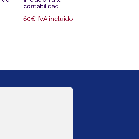
contabilidad
60
€
IVA incluido