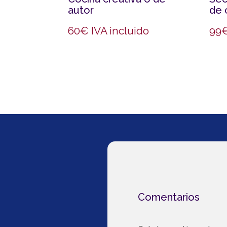
autor
de 
60
€
IVA incluido
99
Comentarios