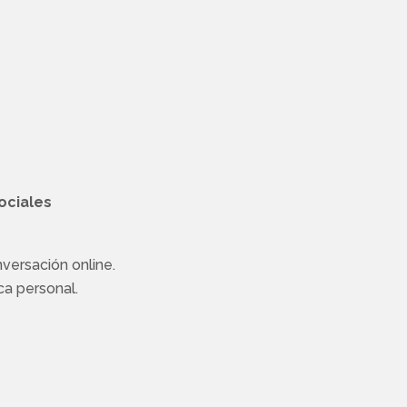
.
 sociales
versación online.
ca personal.